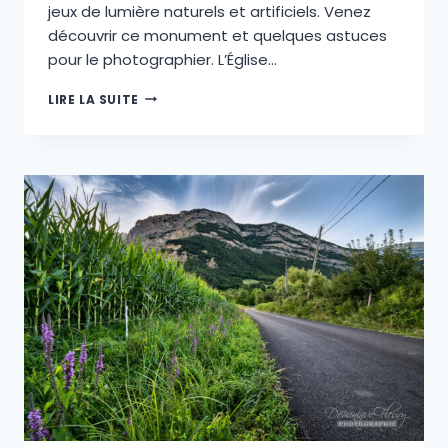
jeux de lumière naturels et artificiels. Venez
découvrir ce monument et quelques astuces
pour le photographier. L’Église…
L’ÉGLISE
LIRE LA SUITE
SAINT
BRUNO
:
UN
JOYAU
D’ARCHITECTURE
AU
CŒUR
DE
L’ISÈRE