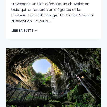
traversant, un filet crème et un chevalet en
bois, qui renforcent son élégance et lui
confèrent un look vintage ! Un Travail Artisanal
d’Exception J’ai eu la…
GUITARE
LIRE LA SUITE
007
:
L’ART
DU
LUTHIER
RENCONTRE
L’ÉLÉGANCE
DE
JAMES
BOND