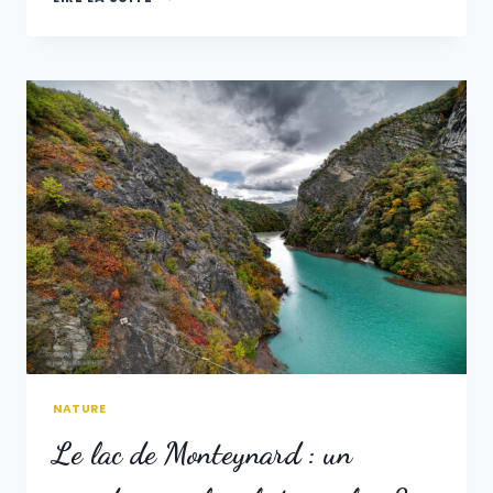
GOUFFRE
DE
PADIRAC
:
VOYAGE
AU
CENTRE
DE
LA
TERRE…
NATURE
Le lac de Monteynard : un