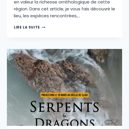
en valeur la richesse ornithologique de cette
région. Dans cet article, je vous fais découvrir le
lieu, les espèces rencontrées,…
CROISIÈRE
LIRE LA SUITE
ORNITHOLOGIQUE:
MES
PHOTOGRAPHIES
À
BORD
DU
BATEAU
À
ROUE