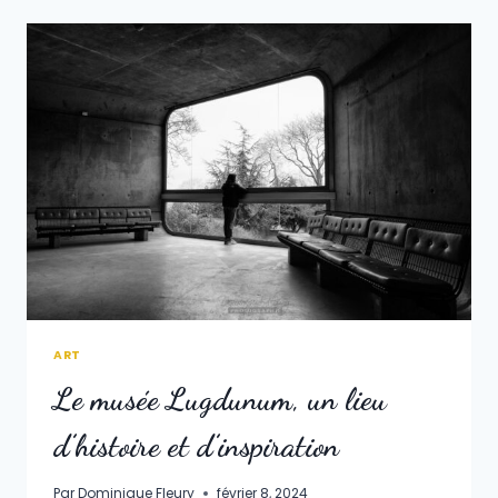
PAUL »
DU
5
AU
22
SEPTEMBRE
2024
ART
Le musée Lugdunum, un lieu
d’histoire et d’inspiration
Par
Dominique Fleury
février 8, 2024