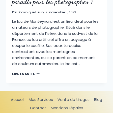
paradis pour les photographes ?
Par
Dominique Fleury
novembre 5, 2023
Le lac de Monteynard est un lieu idéal pour les
amateurs de photographie. Situé dans le
département de l’Isère, dans le sud-est de la
France, ce lac artificiel offre un paysage à
couper le souffle. Ses eaux turquoise
contrastent avec les montagnes
environnantes, qui se parent en ce moment
de couleurs automnales. Le lac est…
LE
LIRE LA SUITE
LAC
DE
MONTEYNARD
:
UN
Accueil
Mes Services
Vente de tirages
Blog
PARADIS
POUR
Contact
Mentions Légales
LES