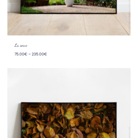
La serre
75.00
€
–
235.00
€